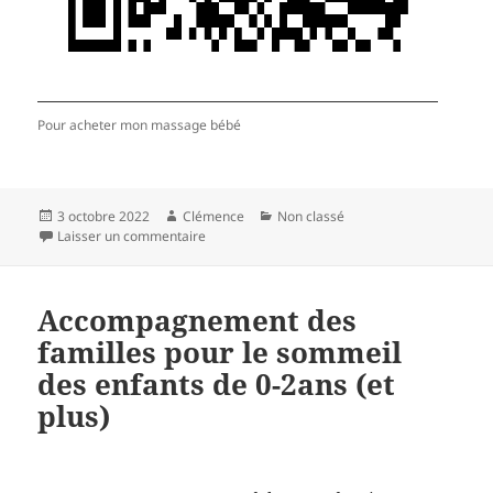
Pour acheter mon massage bébé
Publié
Auteur
Catégories
3 octobre 2022
Clémence
Non classé
le
sur Massage bébé IAIM (massage Progressif e
Laisser un commentaire
Accompagnement des
familles pour le sommeil
des enfants de 0-2ans (et
plus)