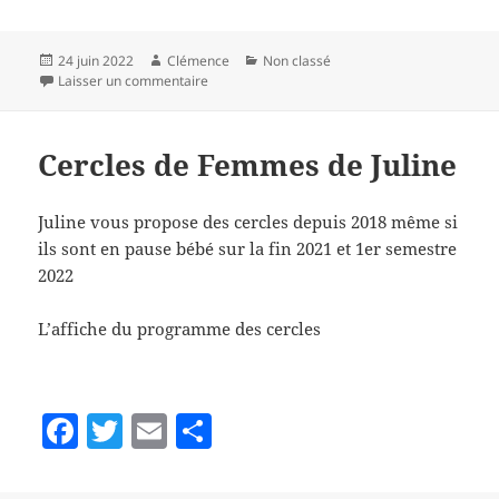
a
w
m
a
c
itt
ai
rt
Publié
Auteur
Catégories
24 juin 2022
Clémence
Non classé
e
er
l
a
le
sur Partenaires et leurs liens
Laisser un commentaire
b
g
o
er
Cercles de Femmes de Juline
o
k
Juline vous propose des cercles depuis 2018 même si
ils sont en pause bébé sur la fin 2021 et 1er semestre
2022
L’affiche du programme des cercles
F
T
E
P
a
w
m
a