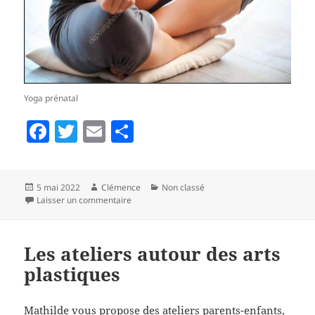
Yoga prénatal
F
T
E
P
a
w
m
a
c
itt
ai
rt
Publié
Auteur
Catégories
5 mai 2022
Clémence
Non classé
e
er
l
a
le
sur Yoga Pré et Post Natal By Alice
Laisser un commentaire
b
g
o
er
Les ateliers autour des arts
o
plastiques
k
Mathilde vous propose des ateliers parents-enfants,