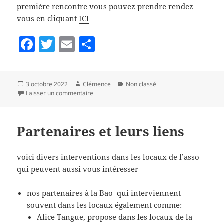
première rencontre vous pouvez prendre rendez
vous en cliquant
ICI
F
T
E
P
a
w
m
a
c
itt
ai
rt
Publié
Auteur
Catégories
3 octobre 2022
Clémence
Non classé
e
er
l
a
le
sur Accompagnement des familles pour le somm
Laisser un commentaire
b
g
o
er
Partenaires et leurs liens
o
k
voici divers interventions dans les locaux de l’asso
qui peuvent aussi vous intéresser
nos partenaires à la Bao qui interviennent
souvent dans les locaux également comme:
Alice Tangue, propose dans les locaux de la