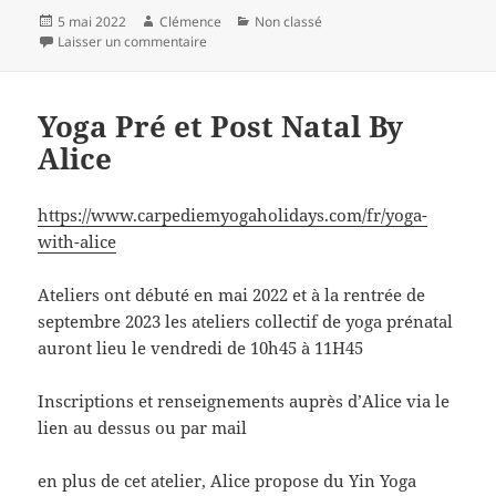
c
itt
ai
rt
Publié
Auteur
Catégories
5 mai 2022
Clémence
Non classé
e
er
l
a
le
sur Cercles de Femmes de Juline
Laisser un commentaire
b
g
o
er
Yoga Pré et Post Natal By
o
Alice
k
https://www.carpediemyogaholidays.com/fr/yoga-
with-alice
Ateliers ont débuté en mai 2022 et à la rentrée de
septembre 2023 les ateliers collectif de yoga prénatal
auront lieu le vendredi de 10h45 à 11H45
Inscriptions et renseignements auprès d’Alice via le
lien au dessus ou par mail
en plus de cet atelier, Alice propose du Yin Yoga