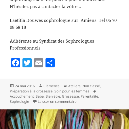
N’hésitez pas à contacter la vôtre…
Laetitia Douwes sophrologue sur Amiens. Tel 06 70
08 68 18
Adhérente au Syndicat des Sophrologues
Professionnels
F
T
E
P
a
w
m
a
c
itt
ai
rt
Publié
Auteur
Catégories
24 mai 2016
Clémence
Ateliers
,
Non classé
,
e
er
l
a
le
Mots-
Préparation à la grossesse
,
Soin pour les femmes
b
g
clés
Accouchement
,
Bebe
,
Bien être
,
Grossesse
,
Parentalité
,
sur Sophro Grossesse et Parenta
Sophrologie
Laisser un commentaire
o
er
o
k