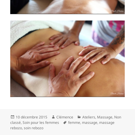
Publié
Auteur
Catégories
10 décembre 2015
Clémence
Ateliers
,
Massage
,
Non
le
Mots-
classé
,
Soin pour les femmes
femme
,
massage
,
massage
clés
rebozo
,
soin rebozo