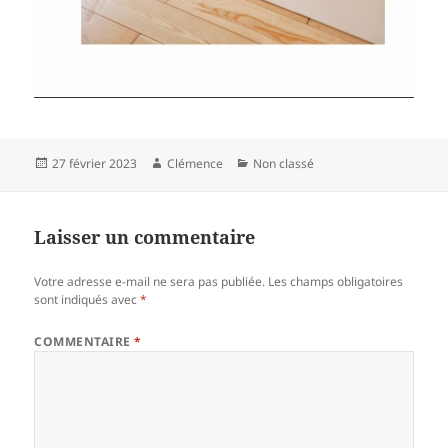
Publié
Auteur
Catégories
27 février 2023
Clémence
Non classé
le
Laisser un commentaire
Votre adresse e-mail ne sera pas publiée.
Les champs obligatoires
sont indiqués avec
*
COMMENTAIRE
*