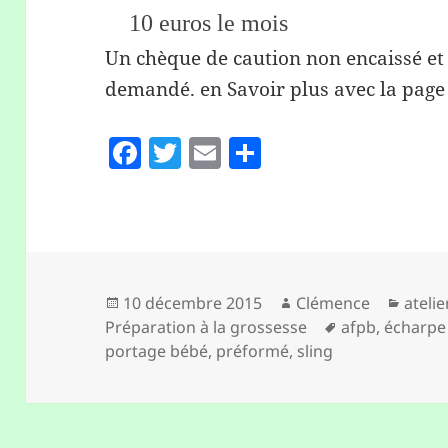
10 euros le mois
Un chèque de caution non encaissé et 
demandé. en Savoir plus avec la page
F
T
E
P
a
w
m
a
c
itt
ai
rt
e
er
l
a
b
g
o
er
Publié
Auteur
Catég
10 décembre 2015
Clémence
ateli
le
Mots-
Préparation à la grossesse
afpb
,
écharpe
o
clés
portage bébé
,
préformé
,
sling
k