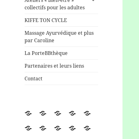
Ateliers « Bien-être »
le
collectifs pour les adultes
sous-
menu
KIFFE TON CYCLE
Massage Ayurvédique et plus
par Caroline
La PorteBBthèque
Partenaires et leurs liens
Contact
La
Agenda/
Café
Durant
Soins/massages
Boîte
Évènements,ATELIERS
maternage,
la
après
Portage/
Ateliers
Sophrologie
Ateliers
KIFFE
à
COLLECTIFS
parentalité
grossesse
la
Allaitement/
Ludiques
de
« Bien-
TON