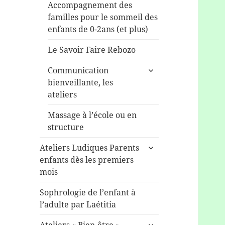
Accompagnement des
familles pour le sommeil des
enfants de 0-2ans (et plus)
Le Savoir Faire Rebozo
ouvrir
Communication
le
bienveillante, les
sous-
ateliers
menu
Massage à l’école ou en
structure
ouvrir
Ateliers Ludiques Parents
le
enfants dès les premiers
sous-
mois
menu
Sophrologie de l’enfant à
l’adulte par Laétitia
ouvrir