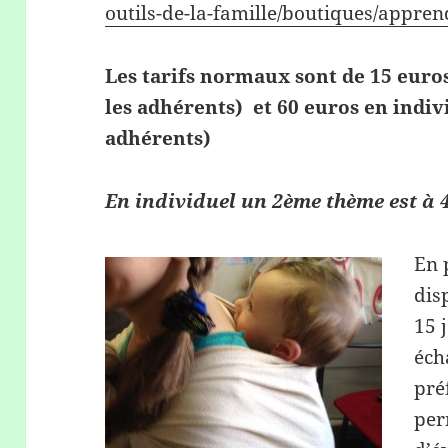
outils-de-la-famille/boutiques/appre
Les tarifs normaux sont de 15 euros
les adhérents)
et 60 euros en indiv
adhérents)
En individuel un 2ème thème est à 
En 
dis
15 
éch
pré
per