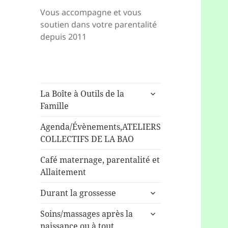
Vous accompagne et vous
soutien dans votre parentalité
depuis 2011
ouvrir
La Boîte à Outils de la
le
Famille
sous-
menu
Agenda/Évènements,ATELIERS
COLLECTIFS DE LA BAO
Café maternage, parentalité et
Allaitement
ouvrir
Durant la grossesse
le
ouvrir
sous-
Soins/massages après la
le
menu
naissance ou à tout