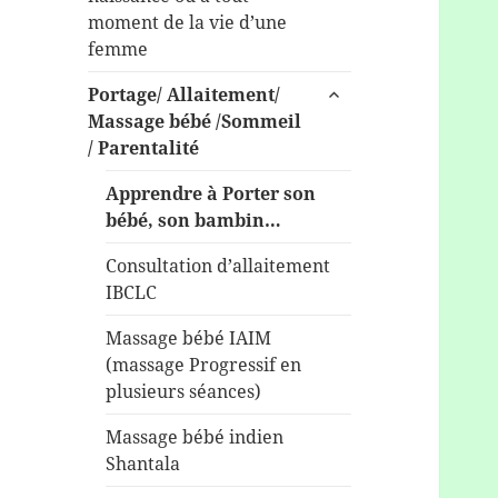
sous-
moment de la vie d’une
menu
femme
ouvrir
Portage/ Allaitement/
le
Massage bébé /Sommeil
sous-
/ Parentalité
menu
Apprendre à Porter son
bébé, son bambin…
Consultation d’allaitement
IBCLC
Massage bébé IAIM
(massage Progressif en
plusieurs séances)
Massage bébé indien
Shantala