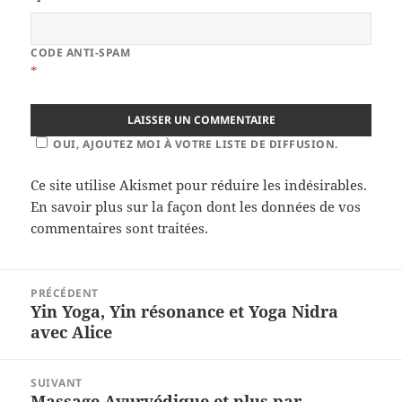
CODE ANTI-SPAM
*
OUI, AJOUTEZ MOI À VOTRE LISTE DE DIFFUSION.
Ce site utilise Akismet pour réduire les indésirables.
En savoir plus sur la façon dont les données de vos
commentaires sont traitées
.
Navigation
PRÉCÉDENT
de
Yin Yoga, Yin résonance et Yoga Nidra
Article
l’article
avec Alice
précédent :
SUIVANT
Massage Ayurvédique et plus par
Article