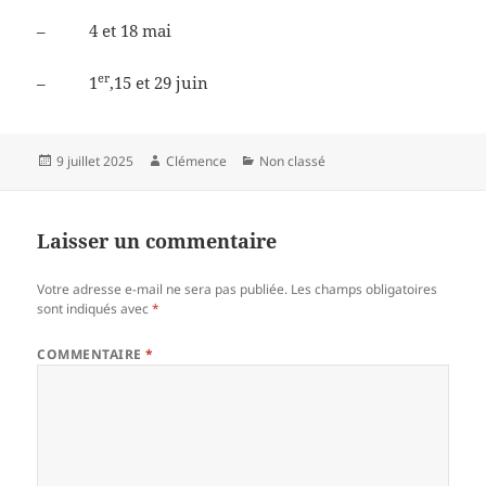
– 4 et 18 mai
er
– 1
,15 et 29 juin
Publié
Auteur
Catégories
9 juillet 2025
Clémence
Non classé
le
Laisser un commentaire
Votre adresse e-mail ne sera pas publiée.
Les champs obligatoires
sont indiqués avec
*
COMMENTAIRE
*