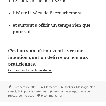
re-contacter le désir sexuel
libérer le vécu de l’accouchement
et surtout s’offrir un temps rien que
pour soi…
C
‘est un soin où l’on vient avec une
intention que l’on délivre ou non aux
praticienne
s.
Rituel Rebozo, soin de passage p
Continuer la lecture de
Publié
Auteur
Catégories
10 décembre 2015
Clémence
Ateliers
,
Massage
,
Non
le
Mots-
classé
,
Soin pour les femmes
femme
,
massage
,
massage
clés
sur Rituel Rebozo, soin de pass
rebozo
,
soin rebozo
9 commentaires