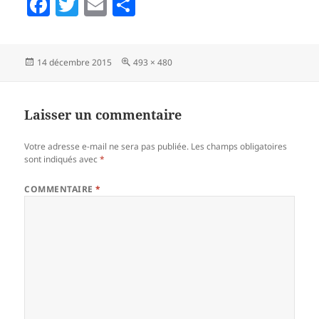
F
T
E
P
a
w
m
a
c
itt
ai
rt
Publié
Taille
14 décembre 2015
493 × 480
e
er
l
a
le
réelle
b
g
o
er
Laisser un commentaire
o
Votre adresse e-mail ne sera pas publiée.
Les champs obligatoires
k
sont indiqués avec
*
COMMENTAIRE
*