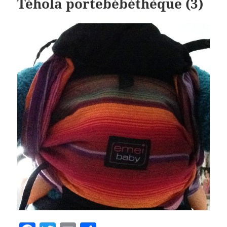
Téhola portebébéthèque (3)