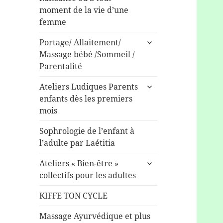
sous-
moment de la vie d’une
menu
femme
ouvrir
Portage/ Allaitement/
le
Massage bébé /Sommeil /
sous-
Parentalité
menu
ouvrir
Ateliers Ludiques Parents
le
enfants dès les premiers
sous-
mois
menu
Sophrologie de l’enfant à
l’adulte par Laétitia
ouvrir
Ateliers « Bien-être »
le
collectifs pour les adultes
sous-
menu
KIFFE TON CYCLE
Massage Ayurvédique et plus