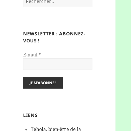
/
les
par
les
moment
par
Parentalité
premiers
Laétitia
adultes
de
Caroline
mois
la
vie
NEWSLETTER : ABONNEZ-
d’une
VOUS !
femme
E-mail
*
LIENS
Tehola, bien-être de la