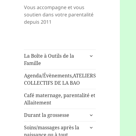
Vous accompagne et vous
soutien dans votre parentalité
depuis 2011
ouvrir
La Boîte à Outils de la
le
Famille
sous-
menu
Agenda/Évènements,ATELIERS
COLLECTIFS DE LA BAO
Café maternage, parentalité et
Allaitement
ouvrir
Durant la grossesse
le
ouvrir
sous-
Soins/massages après la
le
menu
naissance ou à tout