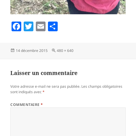
F
T
E
P
a
w
m
a
c
itt
ai
rt
Publié
Taille
14 décembre 2015
480 × 640
e
er
l
a
le
réelle
b
g
o
er
Laisser un commentaire
o
Votre adresse e-mail ne sera pas publiée.
Les champs obligatoires
k
sont indiqués avec
*
COMMENTAIRE
*