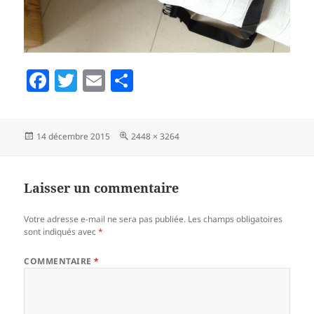
F
T
E
P
a
w
m
a
c
itt
ai
rt
Publié
Taille
14 décembre 2015
2448 × 3264
e
er
l
a
le
réelle
b
g
o
er
Laisser un commentaire
o
Votre adresse e-mail ne sera pas publiée.
Les champs obligatoires
k
sont indiqués avec
*
COMMENTAIRE
*