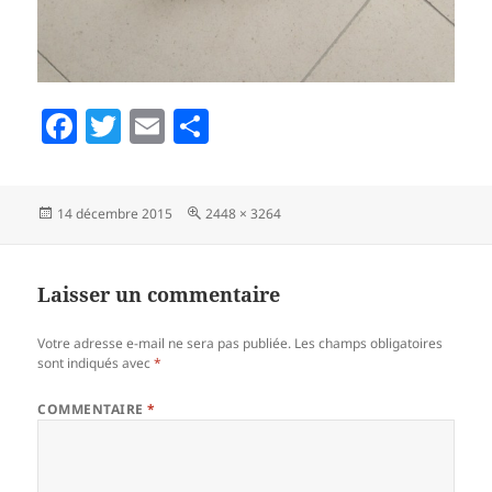
F
T
E
P
a
w
m
a
c
itt
ai
rt
Publié
Taille
14 décembre 2015
2448 × 3264
e
er
l
a
le
réelle
b
g
o
er
Laisser un commentaire
o
Votre adresse e-mail ne sera pas publiée.
Les champs obligatoires
k
sont indiqués avec
*
COMMENTAIRE
*