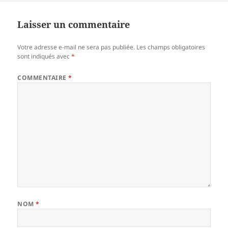
b
g
o
er
Laisser un commentaire
o
Votre adresse e-mail ne sera pas publiée.
Les champs obligatoires
k
sont indiqués avec
*
COMMENTAIRE
*
NOM
*