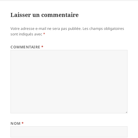
b
g
o
er
Laisser un commentaire
o
Votre adresse e-mail ne sera pas publiée.
Les champs obligatoires
k
sont indiqués avec
*
COMMENTAIRE
*
NOM
*