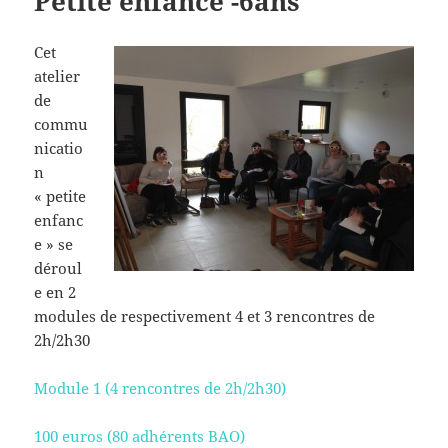
Petite enfance -6ans
Cet
atelier
de
commu
nicatio
n
« petite
enfanc
e » se
déroul
e en 2
modules de respectivement 4 et 3 rencontres de
2h/2h30
Module 1 (4 rencontres de 2h/2h30)
100 euros (80 adhérents BAO)