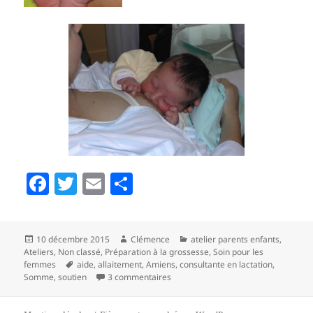
F
T
E
P
a
w
m
a
c
itt
ai
rt
Publié
Auteur
Catégories
10 décembre 2015
Clémence
atelier parents enfants
,
e
er
l
a
le
Ateliers
,
Non classé
,
Préparation à la grossesse
,
Soin pour les
b
g
Mots-
femmes
aide
,
allaitement
,
Amiens
,
consultante en lactation
,
clés
sur Consultation d’allaitement IBCLC
Somme
,
soutien
3 commentaires
o
er