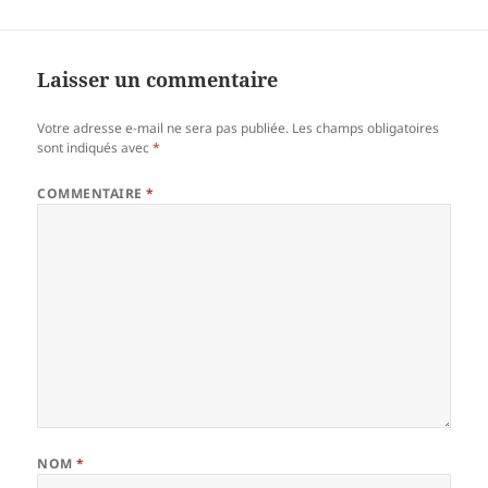
a
w
m
a
c
itt
ai
rt
e
er
l
a
Laisser un commentaire
b
g
Votre adresse e-mail ne sera pas publiée.
Les champs obligatoires
o
er
sont indiqués avec
*
o
COMMENTAIRE
*
k
NOM
*