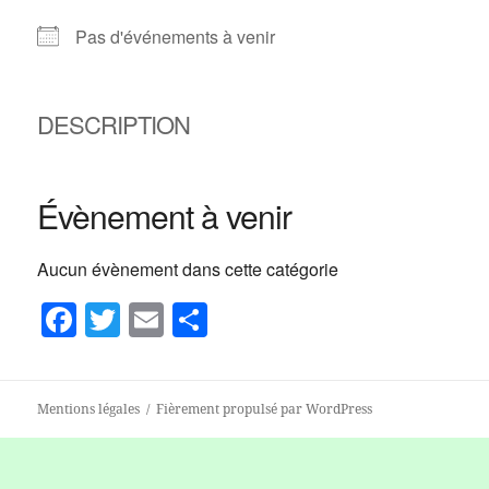
Pas d'événements à venir
DESCRIPTION
Évènement à venir
Aucun évènement dans cette catégorie
F
T
E
P
a
w
m
a
c
itt
ai
rt
Mentions légales
Fièrement propulsé par WordPress
e
er
l
a
b
g