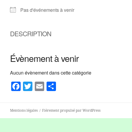
Pas d'événements à venir
DESCRIPTION
Évènement à venir
Aucun évènement dans cette catégorie
F
T
E
P
a
w
m
a
c
itt
ai
rt
Mentions légales
Fièrement propulsé par WordPress
e
er
l
a
b
g