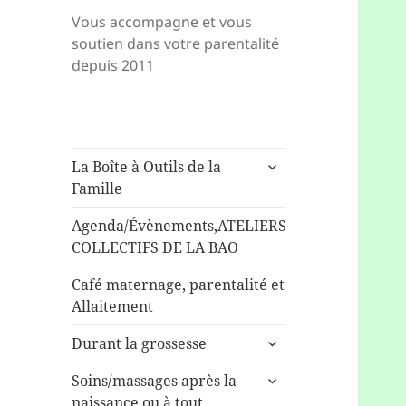
Vous accompagne et vous
soutien dans votre parentalité
depuis 2011
ouvrir
La Boîte à Outils de la
le
Famille
sous-
menu
Agenda/Évènements,ATELIERS
COLLECTIFS DE LA BAO
Café maternage, parentalité et
Allaitement
ouvrir
Durant la grossesse
le
ouvrir
sous-
Soins/massages après la
le
menu
naissance ou à tout