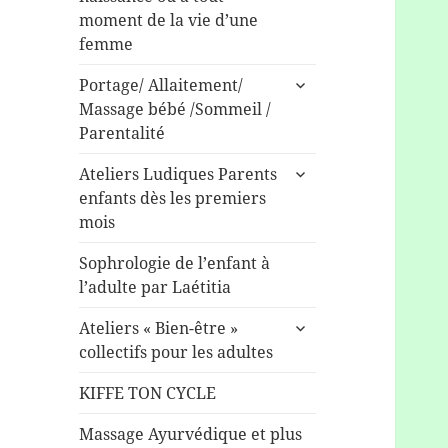
sous-
moment de la vie d’une
menu
femme
ouvrir
Portage/ Allaitement/
le
Massage bébé /Sommeil /
sous-
Parentalité
menu
ouvrir
Ateliers Ludiques Parents
le
enfants dès les premiers
sous-
mois
menu
Sophrologie de l’enfant à
l’adulte par Laétitia
ouvrir
Ateliers « Bien-être »
le
collectifs pour les adultes
sous-
menu
KIFFE TON CYCLE
Massage Ayurvédique et plus