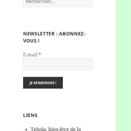
/
les
par
les
moment
par
Parentalité
premiers
Laétitia
adultes
de
Caroline
mois
la
vie
NEWSLETTER : ABONNEZ-
d’une
VOUS !
femme
E-mail
*
LIENS
Tehola, bien-être de la